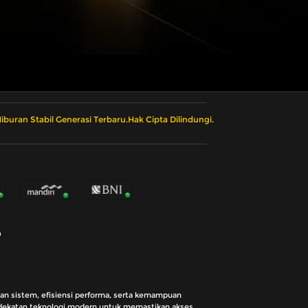
iburan Stabil Generasi Terbaru.Hak Cipta Dilindungi.
bilan sistem, efisiensi performa, serta kemampuan
endekatan teknologi modern untuk memastikan akses