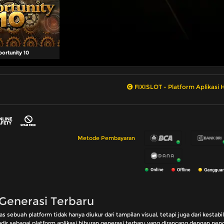
ortunity 10
FIXISLOT - Platform Aplikasi H
Metode Pembayaran
 Generasi Terbaru
as sebuah platform tidak hanya diukur dari tampilan visual, tetapi juga dari kesta
dir sebagai platform aplikasi hiburan generasi terbaru yang dirancang dengan p