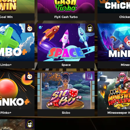
Goal Win
FlyX Cash Turbo
Chicke
Limbo+
Space
Mines
Play
Pla
Plinko+
Sicbo
Minesweeper 