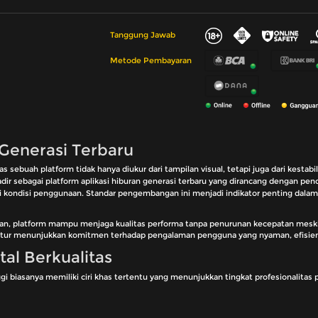
Tanggung Jawab
Metode Pembayaran
 Generasi Terbaru
as sebuah platform tidak hanya diukur dari tampilan visual, tetapi juga dari kesta
dir sebagai platform aplikasi hiburan generasi terbaru yang dirancang dengan p
ai kondisi penggunaan. Standar pengembangan ini menjadi indikator penting dalam
tan, platform mampu menjaga kualitas performa tanpa penurunan kecepatan meski
ruktur menunjukkan komitmen terhadap pengalaman pengguna yang nyaman, efisien,
tal Berkualitas
i biasanya memiliki ciri khas tertentu yang menunjukkan tingkat profesionalitas 