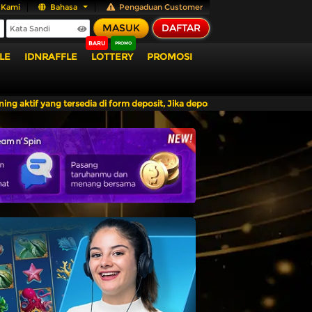
 Kami
Bahasa
Pengaduan Customer
DAFTAR
BARU
PROMO
LE
IDNRAFFLE
LOTTERY
PROMOSI
f yang tersedia di form deposit, Jika deposit tidak sesuai bank yang tert