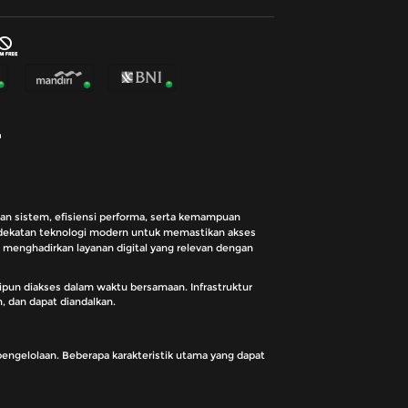
bilan sistem, efisiensi performa, serta kemampuan
endekatan teknologi modern untuk memastikan akses
 menghadirkan layanan digital yang relevan dengan
pun diakses dalam waktu bersamaan. Infrastruktur
 dan dapat diandalkan.
pengelolaan. Beberapa karakteristik utama yang dapat