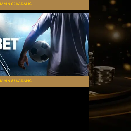
MAIN SEKARANG
MAIN SEKARANG