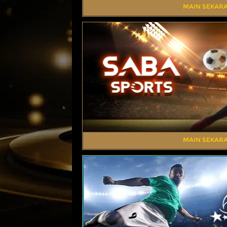
MAIN SEKAR
MAIN SEKAR