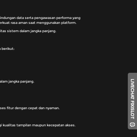
lindungan data serta pengawasan performa yang
perkuat rasa aman saat menggunakan platform.
itas sistem dalam jangka panjang.
berikut:
alam jangka panjang.
es fitur dengan cepat dan nyaman.
i kualitas tampilan maupun kecepatan akses.