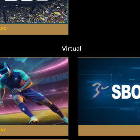
ANG
Virtual
ANG