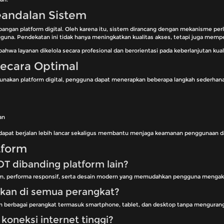
andalan Sistem
an platform digital. Oleh karena itu, sistem dirancang dengan mekanisme per
ngguna. Pendekatan ini tidak hanya meningkatkan kualitas akses, tetapi juga mem
a layanan dikelola secara profesional dan berorientasi pada keberlanjutan kual
ecara Optimal
akan platform digital, pengguna dapat menerapkan beberapa langkah sederhana 
an
 dapat berjalan lebih lancar sekaligus membantu menjaga keamanan penggunaan d
tform
T dibanding platform lain?
em, performa responsif, serta desain modern yang memudahkan pengguna mengaks
kan di semua perangkat?
an berbagai perangkat termasuk smartphone, tablet, dan desktop tanpa mengurang
oneksi internet tinggi?