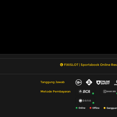
FIXISLOT | Sportsbook Online Res
Tanggung Jawab
Metode Pembayaran