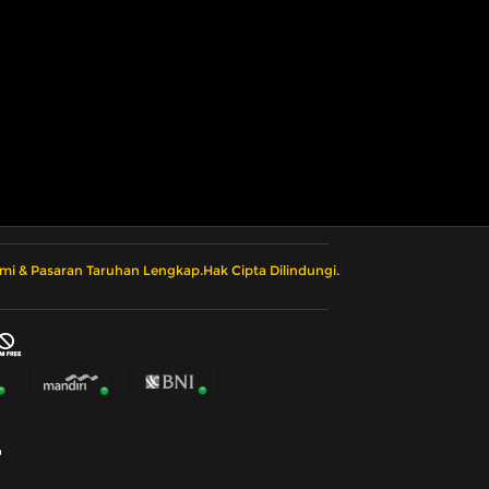
mi & Pasaran Taruhan Lengkap.Hak Cipta Dilindungi.