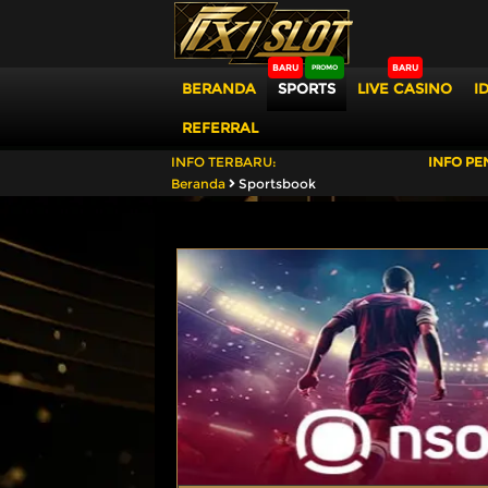
BARU
BARU
PROMO
BERANDA
SPORTS
LIVE CASINO
I
REFERRAL
INFO TERBARU:
INFO PENTING! Sebel
Beranda
Sportsbook