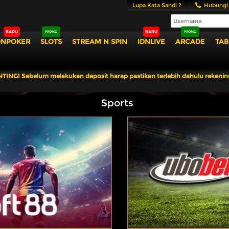
Lupa Kata Sandi ?
Hubungi
BARU
BARU
PROMO
PROMO
DNPOKER
SLOTS
STREAM N SPIN
IDNLIVE
ARCADE
TAB
um melakukan deposit harap pastikan terlebih dahulu rekening aktif yang t
Sports