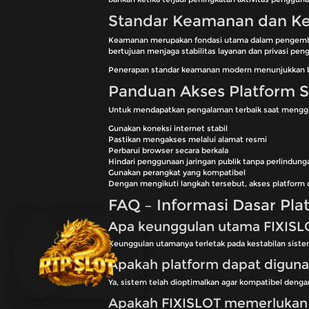
Standar Keamanan dan Ke
Keamanan merupakan fondasi utama dalam pengembang
bertujuan menjaga stabilitas layanan dan privasi pe
Penerapan standar keamanan modern menunjukkan bahw
Panduan Akses Platform S
Untuk mendapatkan pengalaman terbaik saat menggun
Gunakan koneksi internet stabil
Pastikan mengakses melalui alamat resmi
Perbarui browser secara berkala
Hindari penggunaan jaringan publik tanpa perlindung
Gunakan perangkat yang kompatibel
Dengan mengikuti langkah tersebut, akses platform
FAQ – Informasi Dasar Pla
Apa keunggulan utama FIXISLO
Keunggulan utamanya terletak pada kestabilan sist
Apakah platform dapat diguna
Ya, sistem telah dioptimalkan agar kompatibel deng
Apakah FIXISLOT memerlukan k